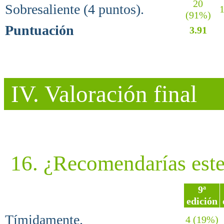
20
Sobresaliente (4 puntos).
1
(91%)
Puntuación
3.91
IV. Valoración final
16. ¿Recomendarías est
9ª
edición
Tímidamente.
4 (19%)